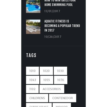
HOW TO WINTERIZE YOUR
HOME SWIMMING POOL
11/01/2017
AQUATIC FITNESS IS
BECOMING A POPULAR TREND
IN 2017
10/26/2017
TAGS
1010
1020
1030
1043
1055
1076
1102
ACCESORIOS
CHILDRENS
CONTENEDOR