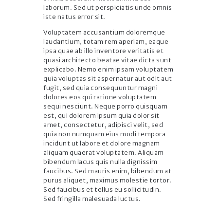
laborum. Sed ut perspiciatis unde omnis
iste natus error sit.
Voluptatem accusantium doloremque
laudantium, totam rem aperiam, eaque
ipsa quae ab illo inventore veritatis et
quasi architecto beatae vitae dicta sunt
explicabo. Nemo enim ipsam voluptatem
quia voluptas sit aspernatur aut odit aut
fugit, sed quia consequuntur magni
dolores eos qui ratione voluptatem
sequi nesciunt. Neque porro quisquam
est, qui dolorem ipsum quia dolor sit
amet, consectetur, adipisci velit, sed
quia non numquam eius modi tempora
incidunt ut labore et dolore magnam
aliquam quaerat voluptatem. Aliquam
bibendum lacus quis nulla dignissim
faucibus. Sed mauris enim, bibendum at
purus aliquet, maximus molestie tortor.
Sed faucibus et tellus eu sollicitudin.
Sed fringilla malesuada luctus.