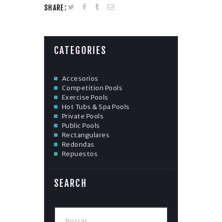
SHARE:
CATEGORIES
Accesorios
Competition Pools
Exercise Pools
Hot Tubs & Spa Pools
Private Pools
Public Pools
Rectangulares
Redondas
Repuestos
SEARCH
Buscar: