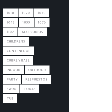
1010
1020
1030
1043
1055
1076
1102
ACCESORIOS
CHILDRENS
CONTENEDOR
CUBRE Y BASE
INDOOR
OUTDOOR
PARTY
RESPUESTOS
SWIM
TODAS
TUB