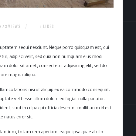
VIEWS
LIKES
773
3
luptatem sequi nesciunt. Neque porro quisquam est, qui
tur, adipisci velit, sed quia non numquam eius modi
m dolor sit amet, consectetur adipisicing elit, sed do
lore magna aliqua.
llamco laboris nisi ut aliquip ex ea commodo consequat.
uptate velit esse cillum dolore eu fugiat nulla pariatur.
ent, sunt in culpa qui officia deserunt mollit anim id est
e natus error sit.
ntium, totam rem aperiam, eaque ipsa quae ab illo