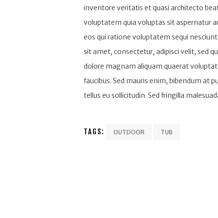
inventore veritatis et quasi architecto be
voluptatem quia voluptas sit aspernatur a
eos qui ratione voluptatem sequi nesciunt
sit amet, consectetur, adipisci velit, sed
dolore magnam aliquam quaerat voluptate
faucibus. Sed mauris enim, bibendum at pu
tellus eu sollicitudin. Sed fringilla malesuad
TAGS:
OUTDOOR
TUB