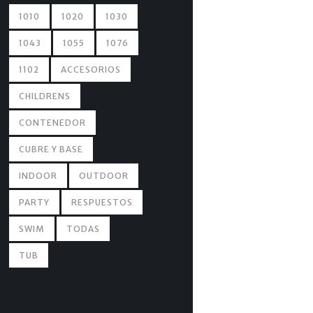
1010
1020
1030
1043
1055
1076
1102
ACCESORIOS
CHILDRENS
CONTENEDOR
CUBRE Y BASE
INDOOR
OUTDOOR
PARTY
RESPUESTOS
SWIM
TODAS
TUB