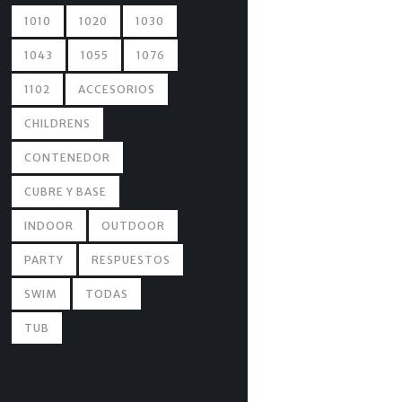
1010
1020
1030
1043
1055
1076
1102
ACCESORIOS
CHILDRENS
CONTENEDOR
CUBRE Y BASE
INDOOR
OUTDOOR
PARTY
RESPUESTOS
SWIM
TODAS
TUB