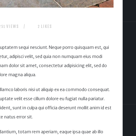
VIEWS
LIKES
251
2
luptatem sequi nesciunt. Neque porro quisquam est, qui
tur, adipisci velit, sed quia non numquam eius modi
m dolor sit amet, consectetur adipisicing elit, sed do
lore magna aliqua.
llamco laboris nisi ut aliquip ex ea commodo consequat.
uptate velit esse cillum dolore eu fugiat nulla pariatur.
ent, sunt in culpa qui officia deserunt mollit anim id est
e natus error sit.
ntium, totam rem aperiam, eaque ipsa quae ab illo