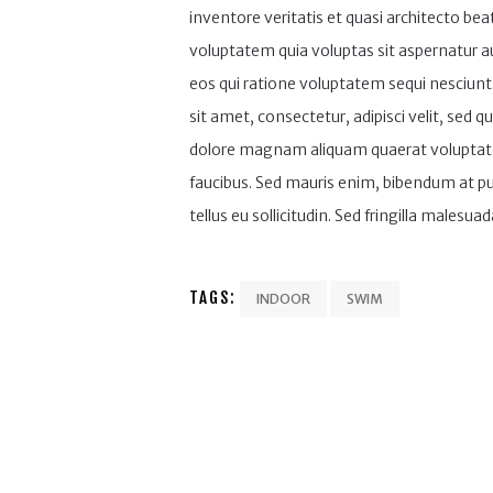
inventore veritatis et quasi architecto be
voluptatem quia voluptas sit aspernatur a
eos qui ratione voluptatem sequi nesciunt
sit amet, consectetur, adipisci velit, sed
dolore magnam aliquam quaerat voluptate
faucibus. Sed mauris enim, bibendum at pu
tellus eu sollicitudin. Sed fringilla malesuad
TAGS:
INDOOR
SWIM